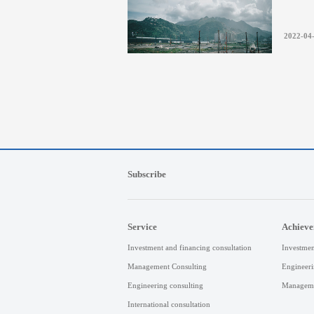
2022-04
Subscribe
Service
Achiev
Investment and financing consultation
Investmen
Management Consulting
Engineeri
Engineering consulting
Manageme
International consultation