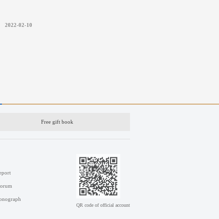
2022-02-10
Free gift book
eport
Forum
onograph
QR code of official account