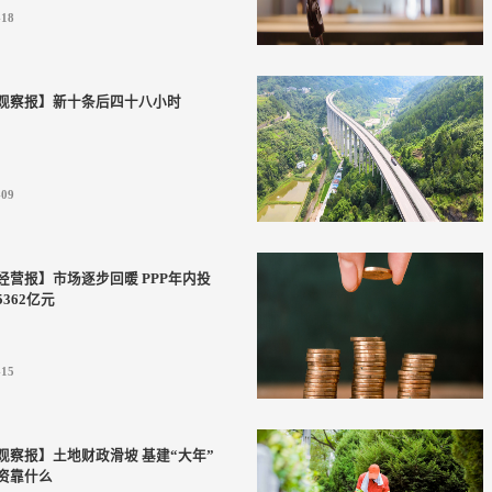
-18
观察报】新十条后四十八小时
-09
经营报】市场逐步回暖 PPP年内投
362亿元
-15
观察报】土地财政滑坡 基建“大年”
资靠什么