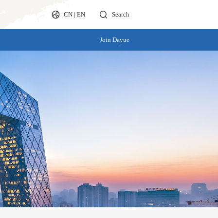
CN
|
EN
Search
Join Dayue