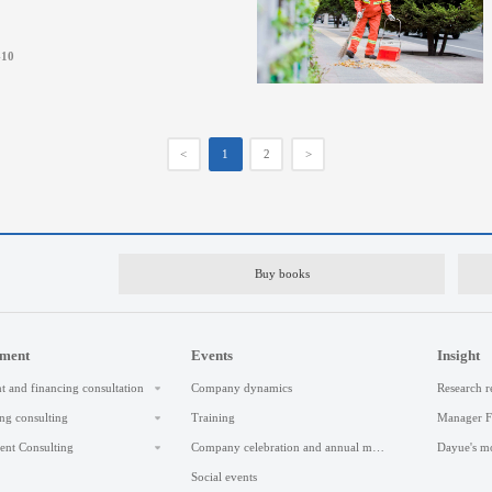
-10
<
1
2
>
Buy books
ement
Events
Insight
t and financing consultation
Company dynamics
Research r
ng consulting
Training
Manager 
nt Consulting
Company celebration and annual meeting
Dayue's m
Social events