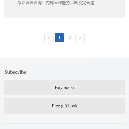
战略管理咨询；内部管理能力诊断及完善建
议；目标管理制度完善。项目成果通过大规模
宣贯，在全体职工中间产生巨大影响。项目大
部分成果顺利实施，2012年利润额增长幅度达
20%以上。客户对大岳咨询提供的专业服务非
<
1
2
>
常满意。
Subscribe
Buy books
Free gift book