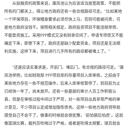
从投融资的政策来说，唐凤池认为应该适当放宽政策，不能把
所有的门都关上，得让地方政府还有一些合规路径可走。“比如某地
一个环保项目，环保稽查要求必须尽快上马，否则可能被问责，可
是地方政府没钱干。按照相关规定，政府投资项目不能违规举债、
不能垫资施工。采用PPP模式又没有财承空间了，申请专项债又不能
确定下来，即使下来了，政府还是缺少配套资金，项目还是无法顺
利实施，这样下来，项目进行几乎所有的路径都被堵上了。”
“还是应该实事求是，开前门、堵后门，有合规的路径可走。”唐
凤池举例，比如财政部 PPP项目库的存量项目入库审核，之前由于
某些地方存在一些不规范操作，后来入库审核暂停了，到目前为止
已经快一年了，尚未放开。还有一些基层的审计人员工作积极认
真，但是在审核过程中间过于严苛，对一些项目出具非常严格的审
计意见，不少项目认定成增加隐性债务。这样一些地方政府领导就
感觉自己不会干了，做事的时候就会很犹豫，‘前怕狼后怕虎’。这就
像篮球比赛，裁判员吹哨过于严格，或者是吹得太频繁，球员就会