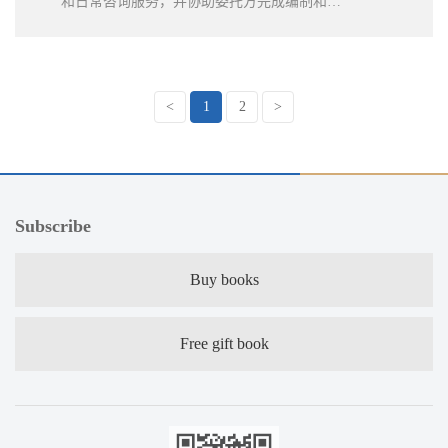
和日常咨询服务，并协助委托方完成编制和修
订 PPP 相关规定等咨询服务工作。
<
1
2
>
Subscribe
Buy books
Free gift book