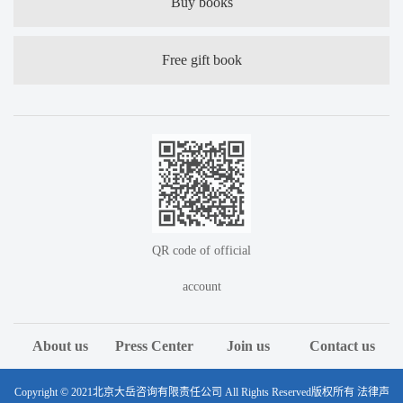
Buy books
Free gift book
QR code of official
account
About us
Press Center
Join us
Contact us
Copyright © 2021北京大岳咨询有限责任公司 All Rights Reserved版权所有 法律声