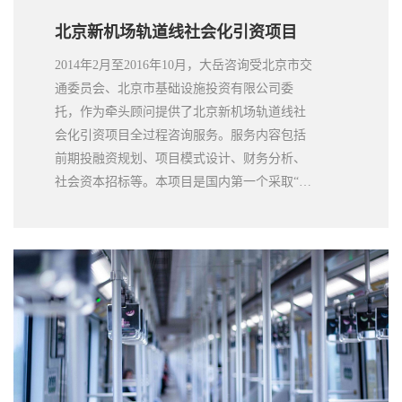
北京新机场轨道线社会化引资项目
2014年2月至2016年10月，大岳咨询受北京市交
通委员会、北京市基础设施投资有限公司委
托，作为牵头顾问提供了北京新机场轨道线社
会化引资项目全过程咨询服务。服务内容包括
前期投融资规划、项目模式设计、财务分析、
社会资本招标等。本项目是国内第一个采取“大
PPP模式”的轨道交通项目，在原有“设备+运营”
合作范围的基础上，加入了土建施工部分，解
决了土建与设备、建设、运营的衔接问题。同
时，在社会化引资总额及占项目总投资比例上
都是一次重大跨越，是目前北京市轨道交通领
域合作范围最广、绩效产出最全面的PPP项
目，也是连接市中心城与大兴国际机场的重要
纽带。2019年9月25日上午，习近平总书记乘坐
本线路轨道列车，前往北京大兴国际机场出席