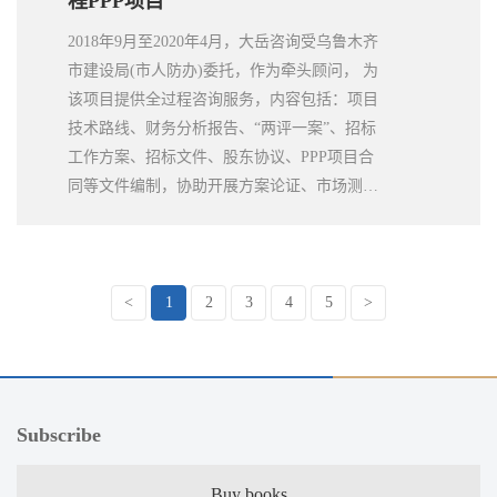
程PPP项目
2018年9月至2020年4月，大岳咨询受乌鲁木齐
市建设局(市人防办)委托，作为牵头顾问， 为
该项目提供全过程咨询服务，内容包括：项目
技术路线、财务分析报告、“两评一案”、招标
工作方案、招标文件、股东协议、PPP项目合
同等文件编制，协助开展方案论证、市场测
试、招标采购、合同谈判等工作。针对项目扩
建工程投资规模大、资本金比例高、建设运营
涉及专业领域广、收入成本结构复杂的难点，
大岳提供的实施方案中综合采用PPP模式和传
<
1
2
3
4
5
>
统模式相结合的方式组织实施，同时，创新引
入了“标准航空量”概念，将项目复杂的收入成
本结构标准化、简单化。最终项目顺利落地实
施，成为全国首例采用PPP模式实施的大型枢
Subscribe
纽机场，取得委托方高度认可。
Buy books