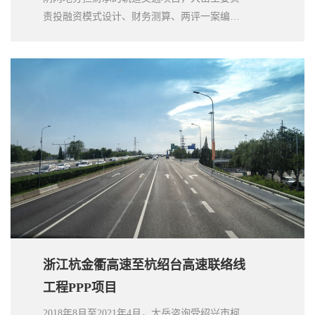
责投融资模式设计、财务测算、两评一案编
制、市场测试、可融性测试、协助政府方进行
确认谈判并签订PPP项目合同等工作。本项目
是纳入国家发改委批复的《江苏省沿江城市群
城际轨道交通网规划(2012-2020) 》中的重点项
目，对构建无锡市域“一体两翼”空间结构、推
进锡澄一体化发展，整体提升区域综合竞争
力、满足人民群众美好生活需要，具有十分重
要的意义。
浙江杭金衢高速至杭绍台高速联络线
工程PPP项目
2018年8月至2021年4月，大岳咨询受绍兴市柯