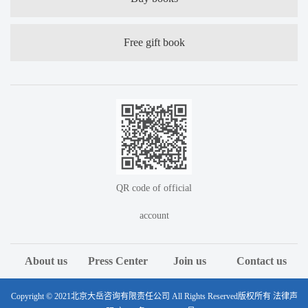
Free gift book
QR code of official
account
About us
Press Center
Join us
Contact us
Copyright © 2021北京大岳咨询有限责任公司 All Rights Reserved版权所有 法律声