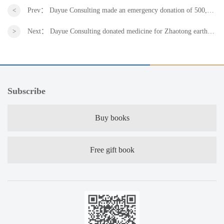
Prev：
Dayue Consulting made an emergency donation of 500,000 yuan to support flood-fighting and disaster relief in Henan
Next：
Dayue Consulting donated medicine for Zhaotong earthquake disaster-stricken area in Yunnan
Subscribe
Buy books
Free gift book