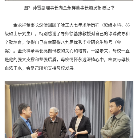
图2. 孙雪副理事长向金永祥董事长颁发捐赠证书
金永祥董事长深情回顾了哈工大七年求学历程（82级本科、86
级硕士研究生），特别感谢了导师徐基豫教授对自己的谆谆教导和
辛勤培育，使得自己有幸获得八九届优秀毕业研究生称号（金
奖）。金永祥董事长感谢母校的关心和培育，一路走来，母校一直
是他的强大支撑和坚强后盾，母校情怀永远深植心中，校友与母校
血浓于水，会尽己所能支持母校发展。