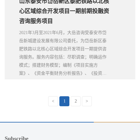
山东泰安市岱岳新区泰肥铁路以北核
心区域综合开发项目一期前期投融资
咨询服务项目
2021年3月至2021年6月，大岳咨询受泰安市岱
岳新城建设发展有限公司委托，为岱岳新区泰
肥铁路以北核心区域综合开发项目一期提供咨
询服务。服务内容包括：尽职调查；明确运作
模式；搭建财务模型；编制《项目实施方
案》、《资金平衡财务分析报告》、《投资合
作协议》、《股东协议》、《公司章程》；协
助社会资本采购，以及及协助项目合同谈判、
签约；协助政府进行各项汇报工作等。
<
1
2
>
Subscribe