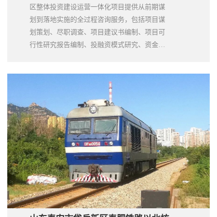
区整体投资建设运营一体化项目提供从前期谋
划到落地实施的全过程咨询服务，包括项目谋
划策划、尽职调查、项目建议书编制、项目可
行性研究报告编制、投融资模式研究、资金筹
措与平衡分析、财务测算、实施方案研究、市
场调研及市场测试、合同文本起草、招标代
理、协助谈判与签约等。大岳项目团队充分吸
收大岳咨询在全国各地类似项目的实践经验，
并结合本地实际和项目特点，提供了专业的解
决方案以及优质的咨询服务，促进了项目的成
功落地。