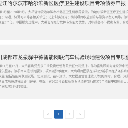
龙江哈尔滨市哈尔滨新区医疗卫生建设项目专项债券申报
20年3月至2020年9月，大岳咨询受哈尔滨市松北区卫生健康局委托，为哈尔滨新区医疗卫生
查；沟通、协调可研等各相关单位；进行财务测算；编制项目收益测算与融资平衡方案等。该
资金3个亿。申报服务过程中，大岳咨询充分发挥专业能力优势，对申报各环节提出专业、合
川成都市龙泉驿中德智能网联汽车试验场地建设项目专项
19年11月至12月，大岳咨询受龙泉工业投资经营有限责任公司委托，作为咨询顾问为龙泉驿
提供服务。该项目申报时间紧张、项目测算难度大，大岳项目团队在详细分析项目经济条件和
收益(包括智能网联测试场、仿真测试、在环测试、大数据运营管理收入等)的同时，合理计算
项目成功通过省级部门评审，在四川省2020年首批新增专项债券发行的376个项目中脱颖而
了同批次98%的项目。
<
1
2
>