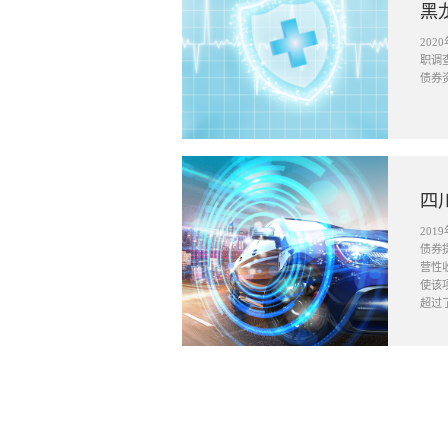
黑
20
职调
债券
四
20
债券
营性
使该
超过