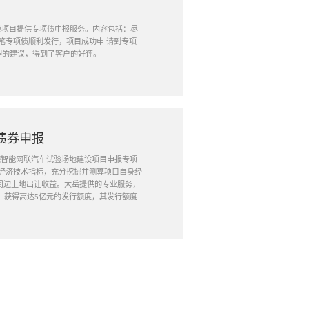
建设项目提供专项债申报服务。内容包括：尽
笔专项债顺利发行，项目成功申 请到专项
理的建议，得到了客户的好评。
债券申报
中德智能网联汽车试验场地建设项目申报专项
经济技术指标，充分挖掘并测算项目自身经
周边土地出让收益。大岳提供的专业服务，
出，获得高达5亿元的发行额度，其发行额度