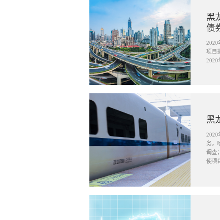
黑
债
20
项目
20
黑
20
务。
调查
使项