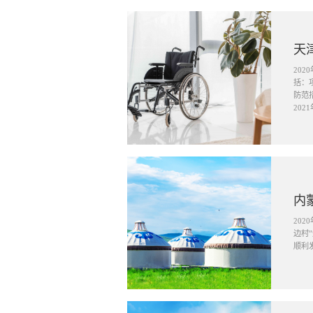
天
20
括：
防范措施等) ，财务报告、法律意见书等申请专项债券相关材
20
内
20
边村
顺利