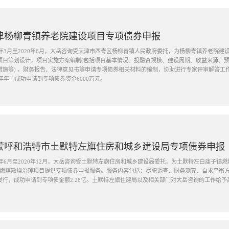
津杨柳青镇养老院建设项目专项债券申报
20年3月至2020年6月，大岳咨询受天津市西青区杨柳青镇人民政府委托，为杨柳青镇养老院
项目策划设计，项目实施方案编制(包括项目基本情况、投融资规模、建设周期、收益来源、
料的编制，协助进行专家评审解答工作，协助专项债发行的其他工作。最终于
21年年中成功申请到专项债券资金6000万元。
蒙呼和浩特市土默特左旗住房和城乡建设局专项债券申报
20年6月至2020年12月，大岳咨询受土默特左旗住房和城乡建设局委托，为土默特左白庙子镇
”燃煤散烧治理项目提供专项债券申报服务。服务内容包括：尽职调查、财务测算、自求平衡方
发行，成功申请到专项债金额2.28亿。土默特左旗住建局以及相关部门对大岳咨询的工作给予