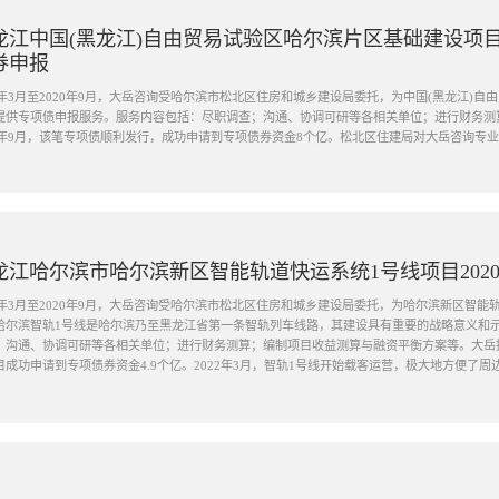
龙江中国(黑龙江)自由贸易试验区哈尔滨片区基础建设项目
券申报
20年3月至2020年9月，大岳咨询受哈尔滨市松北区住房和城乡建设局委托，为中国(黑龙江)
提供专项债申报服务。服务内容包括：尽职调查；沟通、协调可研等各相关单位；进行财务测
20年9月，该笔专项债顺利发行，成功申请到专项债券资金8个亿。松北区住建局对大岳咨询专
龙江哈尔滨市哈尔滨新区智能轨道快运系统1号线项目202
20年3月至2020年9月，大岳咨询受哈尔滨市松北区住房和城乡建设局委托，为哈尔滨新区智
哈尔滨智轨1号线是哈尔滨乃至黑龙江省第一条智轨列车线路，其建设具有重要的战略意义和
；沟通、协调可研等各相关单位；进行财务测算；编制项目收益测算与融资平衡方案等。大岳
目成功申请到专项债券资金4.9个亿。2022年3月，智轨1号线开始载客运营，极大地方便了