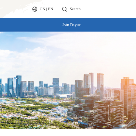
CN
|
EN
Search
Join Dayue