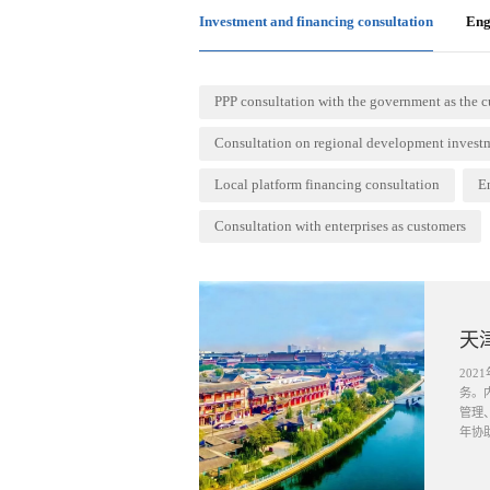
Investment and financing consultation
Eng
PPP consultation with the government as the 
Consultation on regional development invest
Local platform financing consultation
E
Consultation with enterprises as customers
天
20
务。
管理、风险防范措施等) ，财务
年协