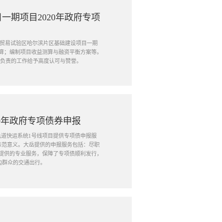
一期项目2020年政府专项
自由贸易试验区哈尔滨片区基础建设项目一期
算；编制项目收益测算与融资平衡方案等。
业负责的工作给予高度认可与赞誉。
0年政府专项债券申报
能轨道快运系统1号线项目提供专项债申报服
示范意义。大岳提供的申报服务包括：尽职
提供的专业服务，保障了专项债顺利发行，
周边群众的交通出行。