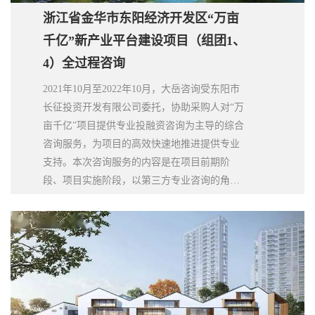
浙江省金华市东阳经济开发区“万亩
千亿”新产业平台建设项目（组团1、
4）全过程咨询
2021年10月至2022年10月，大岳咨询受东阳市
长征投资开发有限公司委托，协助采购人对“万
亩千亿”项目提供专业投融资咨询为主导的综合
咨询服务，为项目的高效快速地推进提供专业
支持。本次咨询服务的内容是在项目前期阶
段、项目实施阶段，以第三方专业咨询的角
度，为采购人提供全方位、全过程的咨询服
务，包括项目策划（产业规划、政策制定）、
投融资方案（财务测算、运作模式比选）、项
目整体组织实施（招标采购、可研编制）、法
律法务等各方面的咨询，协助采购人进行协议
和价格谈判，保证了项目的投资运营合作方采
购的有效落地和项目的顺利推进。