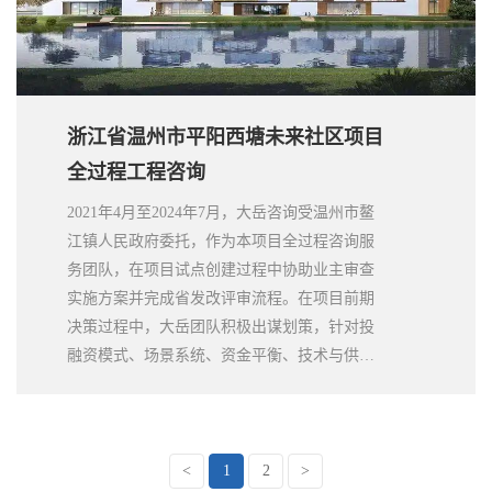
浙江省温州市平阳西塘未来社区项目
全过程工程咨询
2021年4月至2024年7月，大岳咨询受温州市鳌
江镇人民政府委托，作为本项目全过程咨询服
务团队，在项目试点创建过程中协助业主审查
实施方案并完成省发改评审流程。在项目前期
决策过程中，大岳团队积极出谋划策，针对投
融资模式、场景系统、资金平衡、技术与供应
链体系、土地供给咨询提供专业的咨询服务；
后续在项目实施过程中，还将提供履约监管咨
询、运营管理与评估考核、造价评估等全过
程、全周期的咨询服务。近期，在政府方、全
<
1
2
>