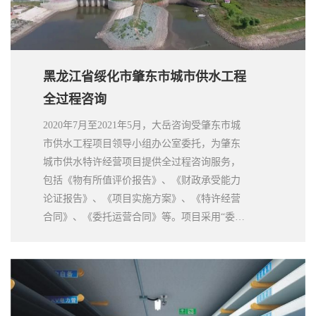
黑龙江省绥化市肇东市城市供水工程
全过程咨询
2020年7月至2021年5月，大岳咨询受肇东市城
市供水工程项目领导小组办公室委托，为肇东
城市供水特许经营项目提供全过程咨询服务，
包括《物有所值评价报告》、《财政承受能力
论证报告》、《项目实施方案》、《特许经营
合同》、《委托运营合同》等。项目采用“委托
运营 + 特许经营”模式，在水价未调整到位的情
况下，政府进行可行性缺口补助，以妥善解决
当地水价倒挂且不能增加百姓负担的矛盾。项
目建成后将“从源头到龙头”解决当地用水问
题。