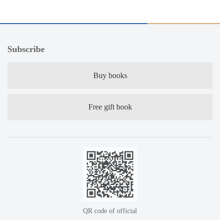
过程咨询公司的共同努力下于2021年5月15日在
浙江省土地使用权网上交易系统上发布本项目
出让公告，项目运作取得阶段性进展。大岳咨
询项目组在全过程咨询服务过程中秉持“合作、
Subscribe
包容、专业、负责”的价值观，高标准、高效率
的完成了阶段性工作，获得了业主的一致好
Buy books
评。
Free gift book
QR code of official