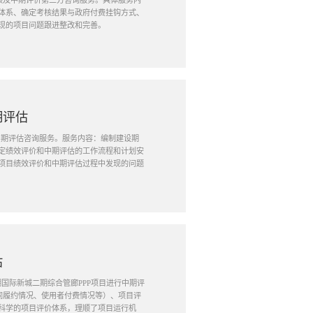
考核及中期评价第三方咨询服务。具体服务内
体系、确定考核结果与政府付费挂钩方式、
现的项目问题跟进整改和完善。
期评估
与中期评估咨询服务。服务内容：编制建设期
定绩效评价和中期评估的工作流程和计划安
项目绩效评价和中期评估过程中发现的问题
估
湖国际新城二期综合管廊PPP项目进行中期评
同履约情况、使用者付费情况等）、项目评
科学的项目评价体系，理顺了项目运行机