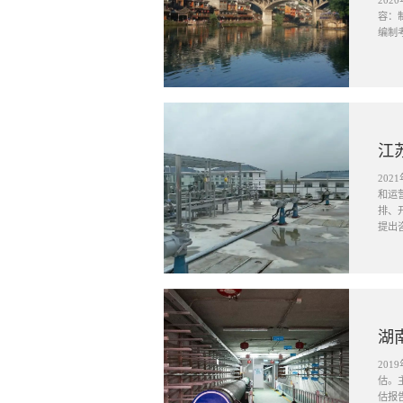
20
容：
编制
江
20
和运
排、
提出
湖
20
估。
估报