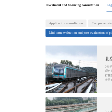
Investment and financing consultation
Eng
Application consultation
Comprehensive 
Mid-term evaluation and post-evaluation of p
北
20
项目
行核
委员