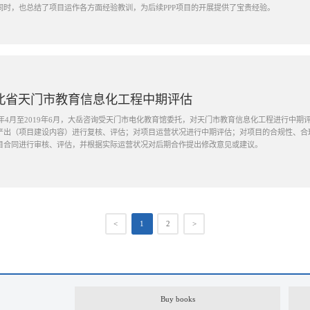
同时，也总结了项目运作各方面经验教训，为后续PPP项目的开展提供了宝贵经验。
北省天门市教育信息化工程中期评估
19年4月至2019年6月，大岳咨询受天门市电化教育馆委托，对天门市教育信息化工程进行中
产出（项目建设内容）进行复核、评估；对项目运营状况进行中期评估；对项目的合规性、合
目合同进行审核、评估，并根据实际运营状况对后期合作提出修改意见或建议。
<
1
2
>
Buy books