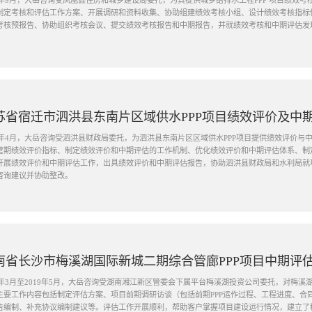
20年9月，大岳咨询受凤凰县住房和城乡建设局委托，为其提供城乡给排水工程PPP 项目绩效
制定考核和评估工作方案、开展调研和资料收集、协助组建绩效考核小组、设计绩效考核指标
考核预报告、协助组织考核会议、提交绩效考核报告和中期报告，并就绩效考核和中期评估发
苏省宿迁市泗洪县东南片区域供水PPP项目绩效评价及中
21年4月，大岳咨询受泗洪县财政局委托，为泗洪县东南片区区域供水PPP项目提供绩效评价
营期绩效评价指标、制定绩效评价和中期评估的工作机制、优化绩效评价和中期评估体系、制
开展绩效评价和中期评估工作，出具绩效评价和中期评估报告，协助泗洪县财政局和水利局就
咨询建议并协助整改。
南省长沙市梅溪湖国际新城二期综合管廊PPP项目中期评
19年3月至2019年5月，大岳咨询受湖南湘江新区管委会下属平台梅溪湖投资公司委托，对梅溪
主要工作内容包括制定评估方案、项目前期调研访谈（包括前期PPP运作过程、工程进度、合
告编制、补充协议编制建议等。评估工作开展顺利，帮助客户掌握项目建设运行情况，建立了