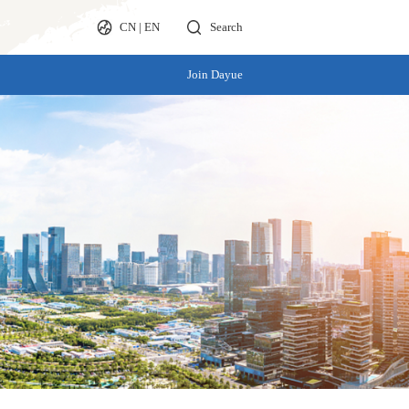
CN
|
EN
Search
Join Dayue