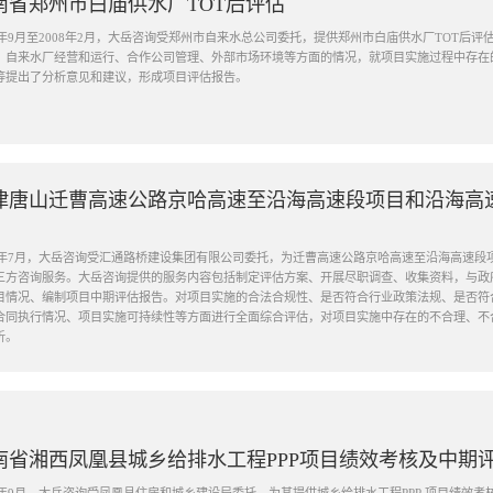
南省郑州市白庙供水厂TOT后评估
06年9月至2008年2月，大岳咨询受郑州市自来水总公司委托，提供郑州市白庙供水厂TOT后
、自来水厂经营和运行、合作公司管理、外部市场环境等方面的情况，就项目实施过程中存在
等提出了分析意见和建议，形成项目评估报告。
津唐山迁曹高速公路京哈高速至沿海高速段项目和沿海高
21年7月，大岳咨询受汇通路桥建设集团有限公司委托，为迁曹高速公路京哈高速至沿海高速
三方咨询服务。大岳咨询提供的服务内容包括制定评估方案、开展尽职调查、收集资料，与政
目情况、编制项目中期评估报告。对项目实施的合法合规性、是否符合行业政策法规、是否符
合同执行情况、项目实施可持续性等方面进行全面综合评估，对项目实施中存在的不合理、不
析。
南省湘西凤凰县城乡给排水工程PPP项目绩效考核及中期