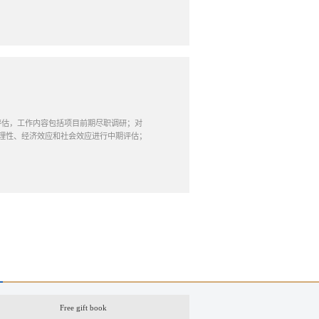
期评估，工作内容包括项目前期尽职调研；对
理性、经济效应和社会效应进行中期评估；
Free gift book