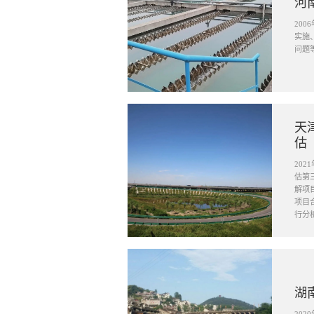
河
20
实施
问题
天
估
20
估第
解项
项目
行分
湖