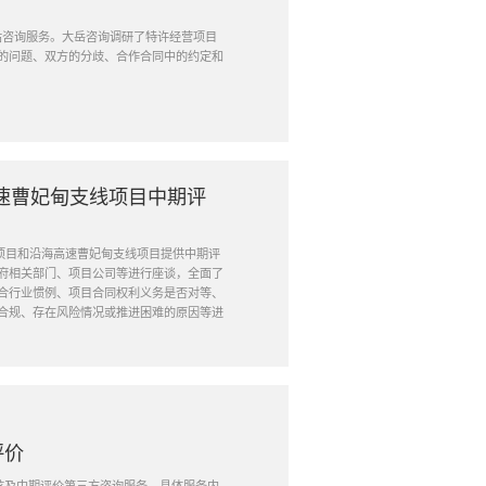
评估咨询服务。大岳咨询调研了特许经营项目
的问题、双方的分歧、合作合同中的约定和
速曹妃甸支线项目中期评
段项目和沿海高速曹妃甸支线项目提供中期评
府相关部门、项目公司等进行座谈，全面了
合行业惯例、项目合同权利义务是否对等、
合规、存在风险情况或推进困难的原因等进
评价