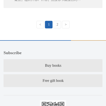
制、备案；草拟合同等工作。项目工作完成得
顺利高效，为客户选择了优秀的合作方，深受
客户好评。
<
1
2
>
Subscribe
Buy books
Free gift book