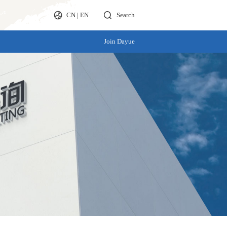
CN
|
EN
Search
Join Dayue