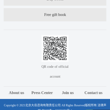
Free gift book
QR code of official
account
About us
Press Center
Join us
Contact us
Copyright © 2021北京大岳咨询有限责任公司 All Rights Reserved版权所有 法律声