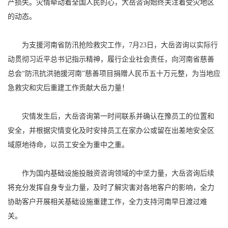
产损失。灾情牵动着全国人民的心，大岳咨询始终关注着受灾地区
的动态。
为支援河南省防汛抢险救灾工作，7月23日，大岳咨询以实际行
动贯彻习近平总书记指示精神，履行企业社会责任，向河南省慈善
总会“防汛抗洪驰援河南”慈善项目捐赠人民币五十万元整，为当地应
急救灾和灾后重建工作贡献大岳力量！
灾情发生后，大岳咨询第一时间联系并确认在豫员工的位置和
安全，并根据灾情变化及时安排员工在家办公或留在出差地安全区
域原地待命，以员工安全为重中之重。
作为国内基础设施投融资咨询领域的中坚力量，大岳咨询后续
将充分发挥自身专业力量，及时了解灾害对各地客户的影响，全力
协助客户开展相关基础设施重建工作，全力支持河南早日渡过难
关。