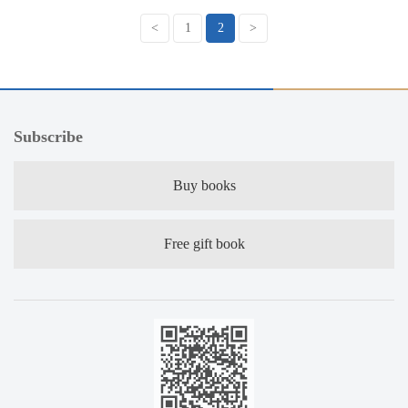
<
1
2
>
Subscribe
Buy books
Free gift book