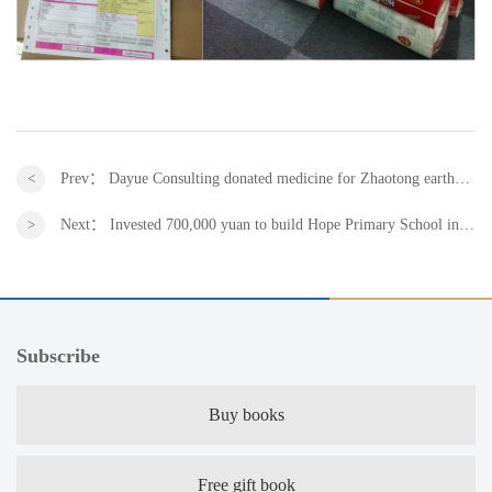
Prev：
Dayue Consulting donated medicine for Zhaotong earthquake disaster-stricken area in Yunnan
Next：
Invested 700,000 yuan to build Hope Primary School in Hunan
Subscribe
Buy books
Free gift book