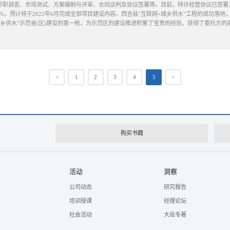
尽职调查、市场测试、方案编制与评审、合同谈判及协议签署等。目前，特许经营协议已签署，
.58%，预计将于2022年6月完成全部项目建设内容。西吉县“互联网+城乡供水”工程的成功落
城乡供水”示范省(区)建设的第一枪，为示范区的建设推进积累了宝贵的经验，获得了委托方的
<
1
2
3
4
5
>
购买书籍
活动
洞察
公司动态
研究报告
培训授课
经理论坛
社会活动
大岳专著