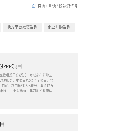
首页
/
业绩
/
投融资咨询
地方平台融资咨询
企业并购咨询
PPP项目
园区管理委员会)委托，为成都市新都区
核咨询服务。本项目包含5个子项目，除
。目前，项目执行状况良好，政企双方
唯一一个入选2019年四川省政府与
目