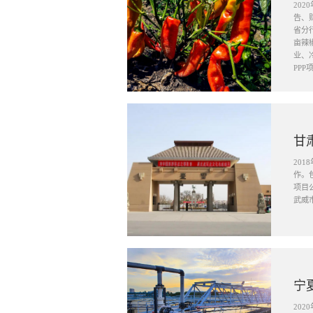
20
告、
省分
亩辣
业、
PPP
甘
20
作。
项目
武威
宁
20