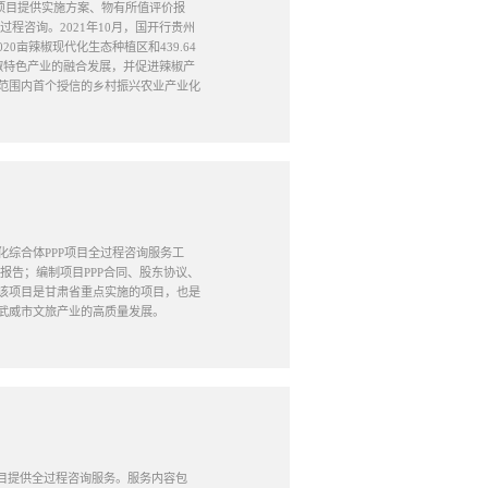
为本项目提供实施方案、物有所值评价报
程咨询。2021年10月，国开行贵州
0亩辣椒现代化生态种植区和439.64
椒特色产业的融合发展，并促进辣椒产
范围内首个授信的乡村振兴农业产业化
文化综合体PPP项目全过程咨询服务工
报告；编制项目PPP合同、股东协议、
该项目是甘肃省重点实施的项目，也是
武威市文旅产业的高质量发展。
营项目提供全过程咨询服务。服务内容包