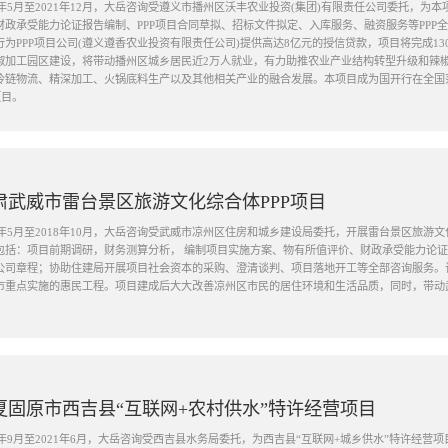
20年5月至2021年12月，大岳咨询受遵义市播州区沃丰农业投资(集团)有限责任公司委托，
财政承受能力论证报告编制、PPP项目合同草拟、招标文件拟定、入库服务、融资服务等PPP全过
行为PPP项目公司(遵义遵香农业投资有限责任公司)提供高达8亿元的授信贷款，项目将完成1302
椒加工园区建设，将带动播州区城乡居民近2万人就业，有力助推农业产业结构转型升级和辣
冷链物流、精深加工、火锅底料生产以及其他相关产业的融合发展。本项目成为国开行在全国
项目。
肃武威市雷台景区旅游文化综合体PPP项目
18年5月至2018年10月，大岳咨询受武威市凉州区住房和城乡建设局委托，开展雷台景区旅游
包括：项目前期调研，财务测算分析， 编制项目实施方案、物有所值评价、财政承受能力论证
公司章程；协助住建局开展项目社会资本的采购、澄清谈判、项目落地开工等全部咨询服务。
市重点实施的惠民工程。项目建成后大大改善凉州区市民的居住环境和生活品质，同时，带动
夏固原市西吉县“互联网+农村供水”特许经营项目
20年9月至2021年6月，大岳咨询受西吉县水务局委托，为西吉县“互联网+城乡供水”特许经