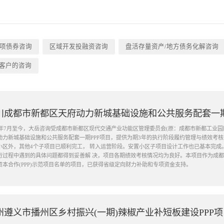
项债券咨询
区域开发投融资咨询
盘活存量资产/地方债务化解咨询
客户的咨询
川成都市新都区天府动力新城基础设施和公共服务配套一期
19年7月至今，大岳咨询受成都市新都区现代交通产业功能区管理委员会(原：成都市新都工业
动力新城基础设施和公共服务配套一期PPP项目，提供为期3年的执行阶段履约管理与绩效考
小区外，其他4个子项目已顺利完工， 转入运营阶段。安置小区子项目设计工作也已基本完成
行过程中遇到的具体问题都得到妥善解 决，项目各期绩效考核情况均为良好。本项目作为成都市
资本合作(PPP)示范项目名单的项目，已获得省级定向财力补助和专项资金支持。
州遵义市播州区乡村振兴(一期)辣椒产业补短板建设PPP项