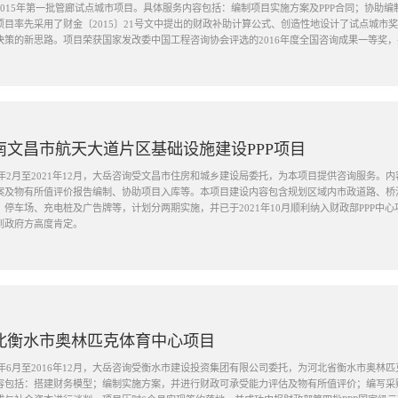
2015年第一批管廊试点城市项目。具体服务内容包括：编制项目实施方案及PPP合同；协助
项目率先采用了财金〔2015〕21号文中提出的财政补助计算公式、创造性地设计了试点城市
决策的新思路。项目荣获国家发改委中国工程咨询协会评选的2016年度全国咨询成果一等奖，
南文昌市航天大道片区基础设施建设PPP项目
21年2月至2021年12月，大岳咨询受文昌市住房和城乡建设局委托，为本项目提供咨询服务
案及物有所值评价报告编制、协助项目入库等。本项目建设内容包含规划区域内市政道路、桥
、停车场、充电桩及广告牌等，计划分两期实施，并已于2021年10月顺利纳入财政部PPP中
到政府方高度肯定。
北衡水市奥林匹克体育中心项目
16年6月至2016年12月，大岳咨询受衡水市建设投资集团有限公司委托，为河北省衡水市奥
容包括：搭建财务模型；编制实施方案，并进行财政可承受能力评估及物有所值评价；编写采