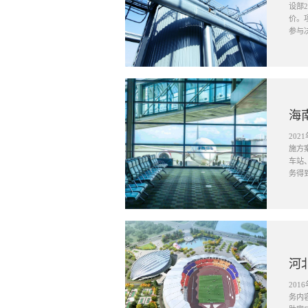
设部
价。
参与
海
20
施方
车站
务得
河
20
务内