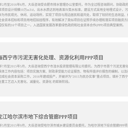
16年2月至2016年6月，大岳咨询受合肥市排水管理办公室委托，作为全过程咨询顾问，协助政
该项目设计规模10万m3/d，出水水质达到地表准Ⅳ类水标准，建设方式采用全地埋式设计，
作为市民观光、休闲、运动场所，实现了项目与周边居民和谐共处，取得了较好的生态效益、
社会资本招标和项目用地招拍挂程序，有效解决了类似项目在证照手续办理和落实项目融资方面
国仅有的16个项目之一，入选国家发展改革委绿色政府和社会资本合作(PPP)项目典型案例。
海西宁市污泥无害化处理、资源化利用PPP项目
14年7月至2015年5月，大岳咨询受西宁市湟水投资管理有限公司委托，为西宁市首个污泥无害
具体工作内容包括：项目实施方案、财政承受能力论证报告、物有所值评价报告的编制，以及社
完成社会资本采购工作，2016年建成投产，并被评为“2015为民办实事”重点项目，填补了
处置工艺迈入无害化、减量化、资源化 的崭新阶段。
龙江哈尔滨市地下综合管廊PPP项目
15年5月至2015年9月，大岳咨询受哈尔滨市城乡建设委员会委托，为哈尔滨地下综合管廊PP