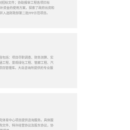
编制招标文件；协助报审工程各项拦标
奖补资金的使用方案，探索了政府出资和
并入选财政部第二批PPP示范项目。
。内容包括：项目尽职调查、财务测算、实
涵工程、景观绿化工程、管廊工程、汽
心项目管理库。大岳咨询所提供的专业服
林匹克体育中心项目提供咨询服务。具体服
购文件、特许经营协议及股东协议，协