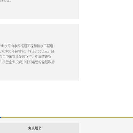
示范项目。
。青山水库由水库枢纽工程和输水工程组
山水库30年经营权，转让价30亿元。经
来自由中国农业发展银行、中国建设银
由民营企业投资并组织运营的盘活政府
免费赠书