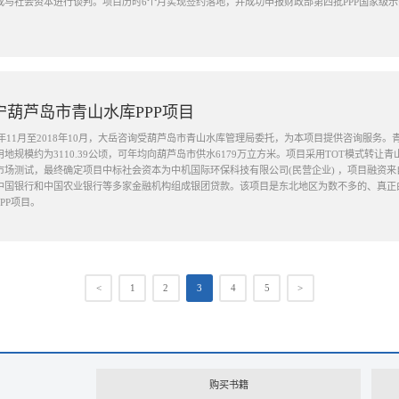
成与社会资本进行谈判。项目历时6个月实现签约落地，并成功申报财政部第四批PPP国家级
宁葫芦岛市青山水库PPP项目
17年11月至2018年10月，大岳咨询受葫芦岛市青山水库管理局委托，为本项目提供咨询服务
用地规模约为3110.39公顷，可年均向葫芦岛市供水6179万立方米。项目采用TOT模式转让青
市场测试，最终确定项目中标社会资本为中机国际环保科技有限公司(民营企业) ，项目融资
中国银行和中国农业银行等多家金融机构组成银团贷款。该项目是东北地区为数不多的、真正
PP项目。
<
1
2
3
4
5
>
购买书籍