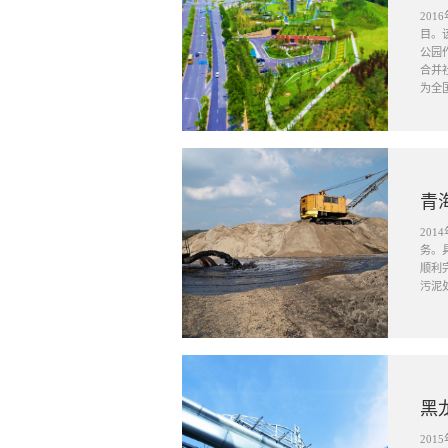
20
目。
公园
合并
为全
青
20
务。
顺利
污泥
黑
20