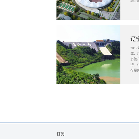
助完
辽
20
成，
多轮
行、
存量P
订阅