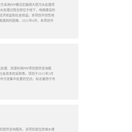
府方采用PPP模式实施胡大郢污水处理项
污水处理过程全部位于地下，地面建设的
经济效益和社会效益。本项目开创性地
遇到的困难。2021年4月，本项目作
化处理、资源利用PPP项目提供咨询服
会资本的采购等。项目于2015年2月
西宁市污泥集中处置的空白，标志着西宁市
P项目提供咨询服务。该项目是住房城乡建