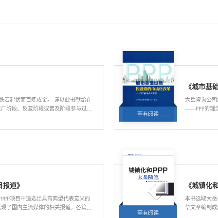
年跌宕起伏而百炼成金。 谨以此书献给在
大岳咨询公司
推广阶段、反复阶段或普及阶段参与过中
——PPP的
查看阅读
阅读量:6541
是2018年以来仍在坚守PPP事业的领导
旨在帮助各级
作技能和管理
年的深度调整
厘清PPP使命定位认识的问题
项目管理库中
设施和公共服
期可持续发展
率、提高政府
目报道》
《城镇化和
学运用PPP
合法合规，并
PPP项目中遴选出具有典型代表意义的
本书选取大岳
（特别是政府
呈现了国内主流媒体的相关报道。各篇报
华文章编制成
查看阅读
迫切需要解决的问题。 《城市基础
阅读量:6201
入，发人深省。本书对于总结我国PPP
大岳近20年