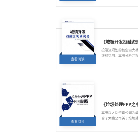
项目的经验教训，推动P
考价值和启迪作用。
《城镇开发投融资
投融资规划的概念自大
践和运用。本书分析并
查看阅读
阅读量:4579
出运用投融资规划的方
之间的桥梁，转变城市
书还荟萃了大岳在市、
投融资规划项目，是一
物。
《垃圾处理PPP之
本书以大岳咨询公司为
合了大岳公司关于垃圾
查看阅读
阅读量:5925
系统地展示了我国垃圾处
容，为政府运作垃圾处理