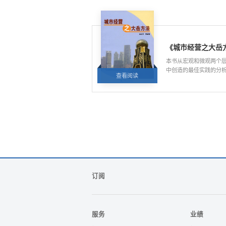
《城市经营之大岳
本书从宏观和微观两个
中创造的最佳实践的分
查看阅读
阅读量:5924
学观念的方法，是各级
订阅
服务
业绩