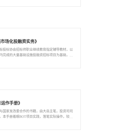
理念与实践》一书，以大岳咨询22年来专注基础设施
性强，具有很好的实践指导意义。本书提出的理念
成的咨询理念和咨询方法为基础，结合大岳1000多
城市建设的领导和相关作者将会带来有益的思考与
项目的实操经验，正本清源的理清了中国式PPP的概
了PPP项目的实操流程，梳理和分析了PPP实践中
律和体制机制等方面的问题，深入剖析了相关典型
提的是，本书绪论收录的《中国式PPP的使命与出
PP到PEP：政府和社会资本合作的本质探究》、
施市场化投融资实务》
景下PPP项目资本金制度的反思与重构》三篇文
在2017年底遭受重大挫折之际，大岳连续组织两次高
标投标协会招标师职业继续教育指定辅导教材，以
后整理的重磅文章，对各界正确认识PPP、坚定PPP
内完成的大量基础设施投融资招标项目为基础，系
能够使读者在理论和实操层
础设施市场化投融资实务的要点和关键问题，为该
一个更加清晰、全面、深入的认识，有助于提升读者
提供了重要的参考。
操作技能，为推动我国PPP事业健康规范可持续发
献。
目运作手册》
与国家发改委合作的书籍，由大岳主笔，投资司司
。本手册着眼BOT项目实践，落笔实际操作，较系
内外BOT模式的最新研究成果、发展中国家的BOT
教训、我国有关BOT项目的现行政策规定，并首次
一个BOT试点项目（广西来宾电厂B厂BOT项目）