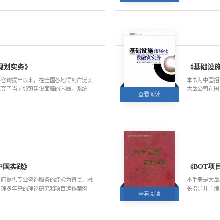
——PPP的
PP在中国的健康规范发展具有良好的参
创性高、针对
投融资咨询形
与方法对广大
个PPP咨询
借鉴。
念，全面解读
存在的政策法
案例。值得一
路》、《从P
规划实务》
《基础设
《提质增效背
章，是PPP
岳咨询提出以来，在全国各地得到广泛实
本书为中国招
层次PPP沙龙
探究了当前城镇建设面临的困局，系统提
大岳公司在国
信心起到了关键作用。 阅读本书，
查看阅读
阅读量:6190
法，聚焦资金统筹环节，架起规划和建设
统地总结了基
面对PPP有
发展方式，提高城市建设和管理效率。本
领域从业人员
的理论水平与
县、乡及轨道交通沿线等区域完成的多个
展做出积极贡
本了解投融资规划理论和实践的理想读
中国实践》
《BOT项
政府提供专业咨询服务的经验为背景，融
本手册是大岳
处理多年来的理论研究和项目运作案例，
长指导并主编
查看阅读
阅读量:7135
理PPP项目融资规范运作的要点等内
统地总结了国
PPP项目提供了重要的参考。
项目实例经验
披露了国内第