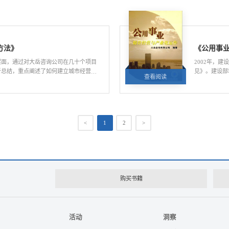
的有关情况，
导并主编。
方法》
《公用事
层面，通过对大岳咨询公司在几十个项目
2002年，
析总结，重点阐述了如何建立城市经营科
见》。建设部
查看阅读
阅读量:5319
政府官员经营城市的重要参考。
场化运作指南
城市垃圾处理
机构或投资机
足有关各方需
<
1
2
>
购买书籍
活动
洞察