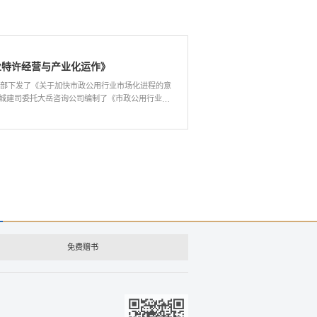
是国家发改委合作的书籍，大岳主笔，投资司长指
业特许经营与产业化运作》
建设部下发了《关于加快市政公用行业市场化进程的意
城建司委托大岳咨询公司编制了《市政公用行业市
》以及燃气行业、城市供水行业、城市排水行业、
行业的特许权协议（示范文本）。国内几百家政府
构先后就产业化问题与大岳联系并征求意见。为满
求，大岳将为城建司完成的初稿整理后出版本书。
免费赠书