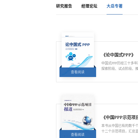
研究报告
经理论坛
大岳专著
《论中国式PPP》
中国式PPP历经三十多
探索阶段、试点阶段、
查看阅读
阅读量:6753
国PPP事业的人们，尤其
和同仁！
《中国PPP示范项
本书从中国已有的数千个
十二个示范项目，汇总
查看阅读
阅读量:4779
道采访角度多样，思考深