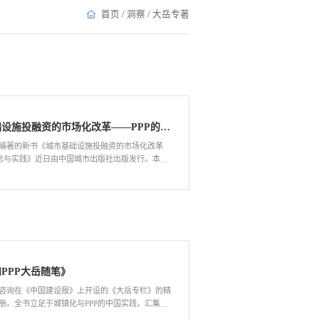
首页
/
洞察
/
大岳专著
《城市基础设施投融资的市场化改革——PPP的理念与实践》
编著的新书《城市基础设施投融资的市场化改革
理念与实践》近日由中国城市出版社出版发行。本书
政府人员系统掌握PPP的顶层理念、专业知识、操
方法，切实提高PPP项目的实施成功率。经过2018
，PPP何去何从成为重大课题，本书可以帮助读者
。 经过5年的市场化改革实践，PPP
的项目投资总额达13.5万亿，PPP已成为中国基础
务投资领域不可逆转的政策选择。要促进PPP的长
，真正实现PPP提升基础设施和公共服务的供给效
公共治理能力的目标，需要项目各方理性看待和科
PPP大岳随笔》
模式，对于PPP的内涵和边界理解到位，在操作层面
合理的分配和控制风险。为此，全面提升PPP各方
咨询在《中国建设报》上开设的《大岳专栏》的精
部门）的能力和经验便成为PPP进入攻坚克难阶段
册。全书立足于城镇化与PPP的中国实践，汇集了
设施投融资的市场化改革
来为城市建设提供服务过程中的的所思所想，内容原