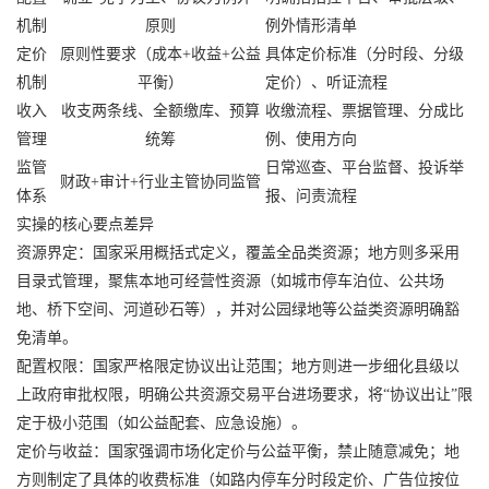
机制
原则
例外情形清单
定价
原则性要求（成本+收益+公益
具体定价标准（分时段、分级
机制
平衡）
定价）、听证流程
收入
收支两条线、全额缴库、预算
收缴流程、票据管理、分成比
管理
统筹
例、使用方向
监管
日常巡查、平台监督、投诉举
财政+审计+行业主管协同监管
体系
报、问责流程
实操的核心要点差异
资源界定：国家采用概括式定义，覆盖全品类资源；地方则多采用
目录式管理，聚焦本地可经营性资源（如城市停车泊位、公共场
地、桥下空间、河道砂石等），并对公园绿地等公益类资源明确豁
免清单。
配置权限：国家严格限定协议出让范围；地方则进一步细化县级以
上政府审批权限，明确公共资源交易平台进场要求，将“协议出让”限
定于极小范围（如公益配套、应急设施）。
定价与收益：国家强调市场化定价与公益平衡，禁止随意减免；地
方则制定了具体的收费标准（如路内停车分时段定价、广告位按位