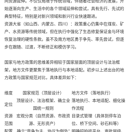
间资源延伸。不仅仅局限于传统领域，伴随着社会经济的发展，开
始逐渐向生产、生活中的各个领域延伸和尝试，具有先行、先试的
典型特征，特别是对新兴领域和新兴行业快速跟进。
资源大省（如山西、内蒙古、四川）：政策重心仍集中在煤炭、矿
产、水资源等传统领域，但在执行中强化了生态修复保证金与环境
恢复治理的硬性条款。虽不及南方地区勇于争先、率先尝试，但逐
步在跟随、过渡，不断修正和模仿学习。
国家与地方政策的思维差异相较于国家层面的顶层设计与法治框
架，地方文件更聚焦于落地执行与本地适配。初步以上述出台的地
方政策与国家规范对比，具体差异如下：
维度
国家规范（顶层设计）
地方文件（落地执行）
顶层设计、法治框架、确立全
落地执行、本地适配、细化操
定位
国统一规则
作流程
资源
宏观分类（自然资源、市政资
目录式管理（具体到停车泊
范围
源、无形资产）
位、桥下空间、砂石料等）
配置
确立“竞争为主、协议为例外”
明确招拍挂平台、审批层级、