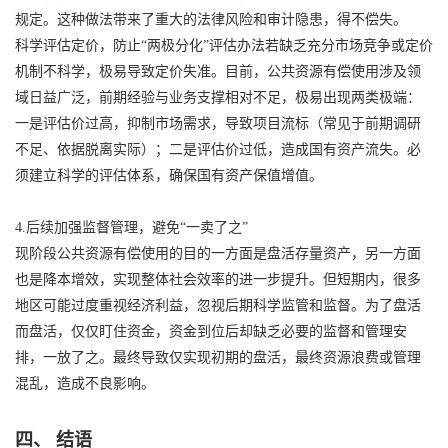
规定。这种做法带来了重大的法律风险和审计隐患，得不偿失。
科学评估定价，防止“两极分化”评估办法若缺乏充分市场竞争或定价
机制不科学，极易导致定价失准。目前，公共资源有偿使用涉及领
域日益广泛，前期经验与业务支撑相对不足，极易出现两类极端：
一是评估价过高，抑制市场需求，导致项目流标（常见于前期调研
不足、依据脱离实际）；二是评估价过低，造成国有资产流失。必
须建立科学的评估体系，确保国有资产保值增值。
4.后续加强监督管理，避免“一卖了之”
现阶段公共资源有偿使用的目的一方面是盘活存量资产，另一方面
也是降本增效，实现整体社会效率的进一步提升。但短期内，很多
地区可能过度重视经济利益，忽视后期科学监管和监督。为了盘活
而盘活，仅仅盯住资金，资金到位后却缺乏必要的监督和管理安
排，一放了之。最终导致仅实现初期的盘活，最终资源浪费或管理
混乱，造成不良影响。
四、 结语