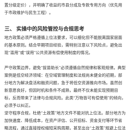
置分级定价），并明确了收益的市县分成及专款专用方向（优先用
于市政维护与民生工程）。
三、 实操中的风险管控与合规思考
地方政策必须严格遵循上位法要求，可以细化但不能脱离国家层面
的基本原则。结合早期项目经验，需特别注意以下风险点，避免出
现“滥用”或“误用”公共资源有偿使用制度的情况。
严守政策边界，避免“拔苗助长”必须遵循自然规律和客观规律。典型
案例是低空经济领域：在空域管理制度和法规尚未健全的初期，部
分地方为解决盘活和融资问题，急于将低空资源推向市场。虽然创
新意愿良好，但因时机和条件不成熟，最终不仅未能实现预期目
标，反而带来了法律与合规风险。此类“万物皆可有偿使用”的倾向，
必须予以纠正。
坚守程序合规，杜绝“土政策”地方文件不能对抗上位法。部分地方为
加快速度、降低成本，在资产评估、公开招标、资金支付等环节省
略流程，通过直接授权缩短采购周期，甚至出台“土政策”规避上位法