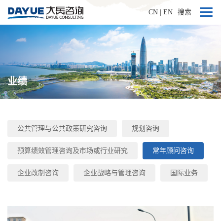
CN
|
EN
搜索
业绩
公共管理与公共政策研究咨询
规划咨询
预算绩效管理咨询及市场或行业研究
常年顾问咨询
企业改制咨询
企业战略与管理咨询
国际业务