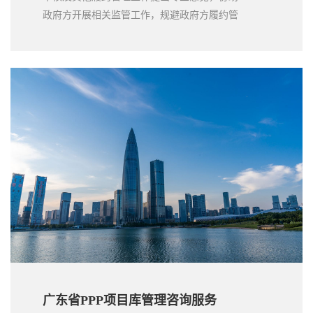
政府方开展相关监管工作，规避政府方履约管
理风险。
广东省PPP项目库管理咨询服务