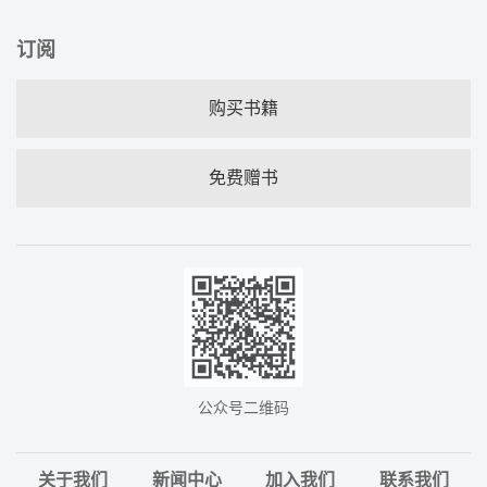
订阅
购买书籍
免费赠书
公众号二维码
关于我们
新闻中心
加入我们
联系我们