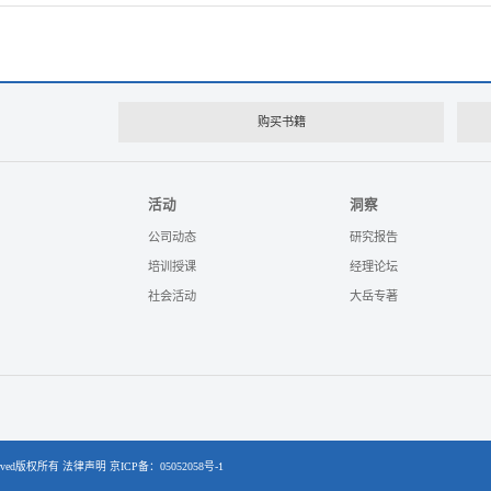
购买书籍
活动
洞察
公司动态
研究报告
培训授课
经理论坛
社会活动
大岳专著
eserved版权所有 法律声明
京ICP备：05052058号-1