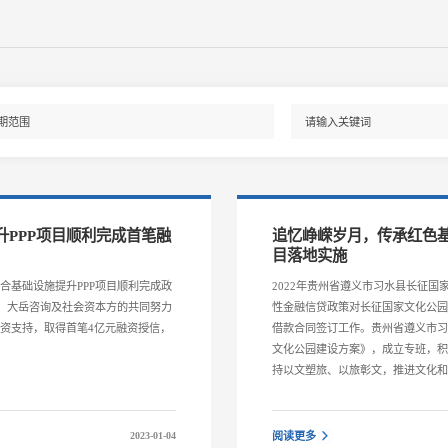
PPP项目顺利完成首笔融
追忆峥嵘岁月，传承红色基
目落地实施
合基础设施提升PPP项目顺利完成政
2022年贵州省遵义市习水县长征国
府、大岳咨询及社会资本方的共同努力
性金融信贷政策对长征国家文化公
资支持，取得首笔4亿元融资授信，
借款合同签订工作。贵州省遵义市
文化公园建设方案》，成立专班，
持以文塑旅、以旅彰文，推进文化
2023-01-04
阅读更多