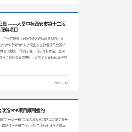
凸显 ——大岳中标西安市第十二污
价服务项目
二污水厂新建PPP项目绩效评价服务项目。自
投融资领域持续为西安浐灞生态区管理委员会提供
提供咨询服务，得到了客户的认可和肯定。此次
绩效评价服务项目的中标，彰显了大岳持续深耕市
。
2022-12-07
合改造PPP项目顺利签约
阳市“一纵一横”荥泽大道和索河路综合整治提升
横”道路综合改造工程PPP项目均与中标社会资本