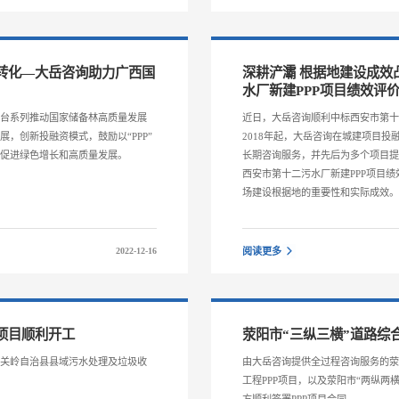
转化—大岳咨询助力广西国
深耕浐灞 根据地建设成效
水厂新建PPP项目绩效评
出台系列推动国家储备林高质量发展
近日，大岳咨询顺利中标西安市第十
，创新投融资模式，鼓励以“PPP”
2018年起，大岳咨询在城建项目
，促进绿色增长和高质量发展。
长期咨询服务，并先后为多个项目
西安市第十二污水厂新建PPP项目
场建设根据地的重要性和实际成效
2022-12-16
阅读更多
项目顺利开工
荥阳市“三纵三横”道路综
市关岭自治县县域污水处理及垃圾收
由大岳咨询提供全过程咨询服务的荥
工程PPP项目，以及荥阳市“两纵两