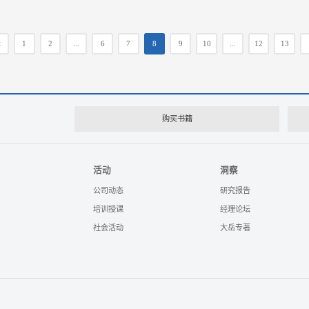
<
1
2
...
6
7
8
9
10
...
12
13
购买书籍
活动
洞察
公司动态
研究报告
培训授课
经理论坛
社会活动
大岳专著